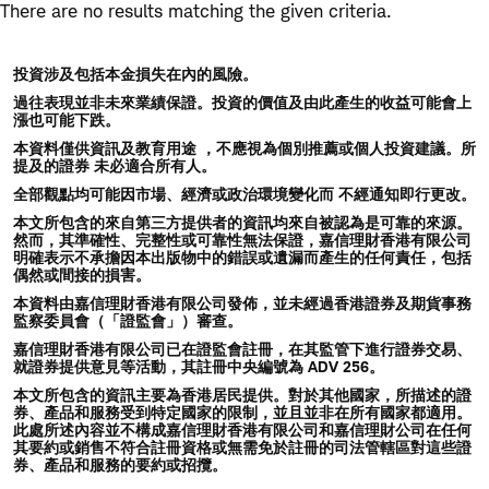
Skip
Skip
There are no results matching the given criteria.
to
to
main
content
投資涉及包括本金損失在內的風險。
navigation
過往表現並非未來業績保證。投資的價值及由此產生的收益可能會上
漲也可能下跌。
本資料僅供資訊及教育用途 ，不應視為個別推薦或個人投資建議。所
提及的證券 未必適合所有人。
全部觀點均可能因市場、經濟或政治環境變化而 不經通知即行更改。
本文所包含的來自第三方提供者的資訊均來自被認為是可靠的來源。
然而，其準確性、完整性或可靠性無法保證，嘉信理財香港有限公司
明確表示不承擔因本出版物中的錯誤或遺漏而產生的任何責任，包括
偶然或間接的損害。
本資料由嘉信理財香港有限公司發佈，並未經過香港證券及期貨事務
監察委員會（「證監會」）審查。
嘉信理財香港有限公司已在證監會註冊，在其監管下進行證券交易、
就證券提供意見等活動，其註冊中央編號為 ADV 256。
本文所包含的資訊主要為香港居民提供。對於其他國家，所描述的證
券、產品和服務受到特定國家的限制，並且並非在所有國家都適用。
此處所述內容並不構成嘉信理財香港有限公司和嘉信理財公司在任何
其要約或銷售不符合註冊資格或無需免於註冊的司法管轄區對這些證
券、產品和服務的要約或招攬。