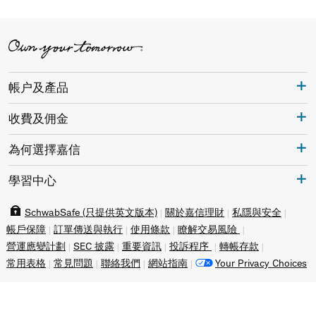
帳户及產品
收費及佣金
為何選擇嘉信
學習中心
SchwabSafe (只提供英文版本)
關於嘉信理財
私隱與安全
帳戶保障
訂單傳送與執行
使用條款
瞭解交易風險
營運應變計劃
SEC 披露
重要資訊
投訴程序
轉帳存款
常用表格
常見問題
聯絡我們
網站指南
Your Privacy Choices