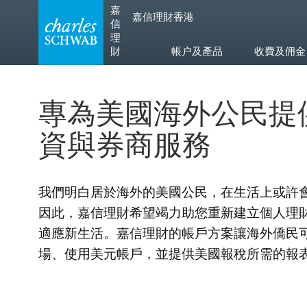
Skip
Skip
嘉
嘉信理財香港
to
to
信
main
content
理
navigation
財
帳户及產品
收費及佣金
專為美國海外公民提
資與券商服務
我們明白居於海外的美國公民，在生活上或許
因此，嘉信理財希望竭力助您重新建立個人理
適應新生活。嘉信理財的帳戶方案讓海外僑民
場、使用美元帳戶，並提供美國報稅所需的報