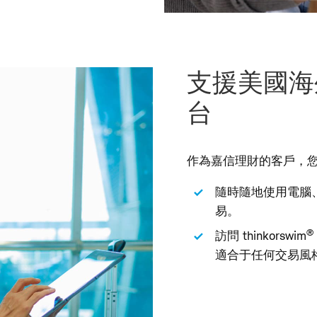
支援美國海
台
作為嘉信理財的客戶，
隨時隨地使用電腦
易
。
®
訪問 thinkorswim
適合于任何交易風