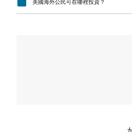
美國海外公民可在哪裡投資？
開
始
投
資
美
國
市
場