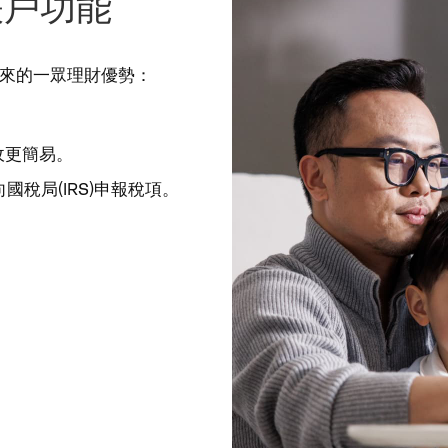
帳戶功能
來的一眾理財優勢：
收更簡易
。
國稅局(IRS)申報稅項
。