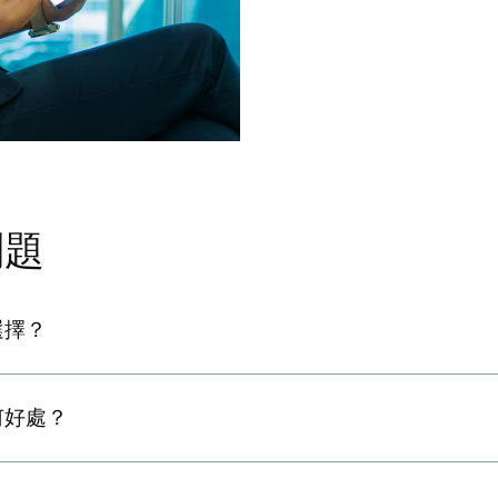
問題
選擇？
何好處？