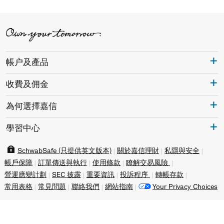
帳户及產品
收費及佣金
為何選擇嘉信
學習中心
SchwabSafe (只提供英文版本)
關於嘉信理財
私隱與安全
帳戶保障
訂單傳送與執行
使用條款
瞭解交易風險
營運應變計劃
SEC 披露
重要資訊
投訴程序
轉帳存款
常用表格
常見問題
聯絡我們
網站指南
Your Privacy Choices