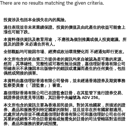
Skip
Skip
There are no results matching the given criteria.
to
to
main
content
投資涉及包括本金損失在內的風險。
navigation
過往表現並非未來業績保證。投資的價值及由此產生的收益可能會上
漲也可能下跌。
本資料僅供資訊及教育用途 ，不應視為個別推薦或個人投資建議。所
提及的證券 未必適合所有人。
全部觀點均可能因市場、經濟或政治環境變化而 不經通知即行更改。
本文所包含的來自第三方提供者的資訊均來自被認為是可靠的來源。
然而，其準確性、完整性或可靠性無法保證，嘉信理財香港有限公司
明確表示不承擔因本出版物中的錯誤或遺漏而產生的任何責任，包括
偶然或間接的損害。
本資料由嘉信理財香港有限公司發佈，並未經過香港證券及期貨事務
監察委員會（「證監會」）審查。
嘉信理財香港有限公司已在證監會註冊，在其監管下進行證券交易、
就證券提供意見等活動，其註冊中央編號為 ADV 256。
本文所包含的資訊主要為香港居民提供。對於其他國家，所描述的證
券、產品和服務受到特定國家的限制，並且並非在所有國家都適用。
此處所述內容並不構成嘉信理財香港有限公司和嘉信理財公司在任何
其要約或銷售不符合註冊資格或無需免於註冊的司法管轄區對這些證
券、產品和服務的要約或招攬。