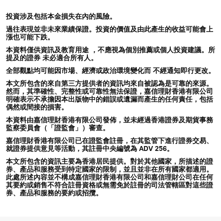
投資涉及包括本金損失在內的風險。
過往表現並非未來業績保證。投資的價值及由此產生的收益可能會上
漲也可能下跌。
本資料僅供資訊及教育用途 ，不應視為個別推薦或個人投資建議。所
提及的證券 未必適合所有人。
全部觀點均可能因市場、經濟或政治環境變化而 不經通知即行更改。
本文所包含的來自第三方提供者的資訊均來自被認為是可靠的來源。
然而，其準確性、完整性或可靠性無法保證，嘉信理財香港有限公司
明確表示不承擔因本出版物中的錯誤或遺漏而產生的任何責任，包括
偶然或間接的損害。
本資料由嘉信理財香港有限公司發佈，並未經過香港證券及期貨事務
監察委員會（「證監會」）審查。
嘉信理財香港有限公司已在證監會註冊，在其監管下進行證券交易、
就證券提供意見等活動，其註冊中央編號為 ADV 256。
本文所包含的資訊主要為香港居民提供。對於其他國家，所描述的證
券、產品和服務受到特定國家的限制，並且並非在所有國家都適用。
此處所述內容並不構成嘉信理財香港有限公司和嘉信理財公司在任何
其要約或銷售不符合註冊資格或無需免於註冊的司法管轄區對這些證
券、產品和服務的要約或招攬。