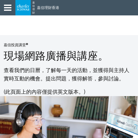
Skip
Skip
嘉
信
嘉信理財香港
to
to
理
財
main
content
navigation
®
嘉信投資講堂
現場網路廣播與講座。
查看我們的日曆，了解每一天的活動，並獲得與主持人
實時互動的機會。提出問題，獲得解答，參與討論。
(此頁面上的內容僅提供英文版本。)