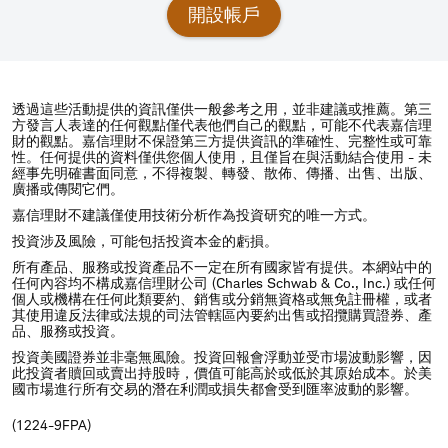
開設帳戶
透過這些活動提供的資訊僅供一般參考之用，並非建議或推薦。第三
方發言人表達的任何觀點僅代表他們自己的觀點，可能不代表嘉信理
財的觀點。嘉信理財不保證第三方提供資訊的準確性、完整性或可靠
性。任何提供的資料僅供您個人使用，且僅旨在與活動結合使用 - 未
經事先明確書面同意，不得複製、轉發、散佈、傳播、出售、出版、
廣播或傳閱它們。
嘉信理財不建議僅使用技術分析作為投資研究的唯一方式。
投資涉及風險，可能包括投資本金的虧損。
所有產品、服務或投資產品不一定在所有國家皆有提供。本網站中的
任何內容均不構成嘉信理財公司 (Charles Schwab & Co., Inc.) 或任何
個人或機構在任何此類要約、銷售或分銷無資格或無免註冊權，或者
其使用違反法律或法規的司法管轄區內要約出售或招攬購買證券、產
品、服務或投資。
投資美國證券並非毫無風險。投資回報會浮動並受市場波動影響，因
此投資者贖回或賣出持股時，價值可能高於或低於其原始成本。於美
國市場進行所有交易的潛在利潤或損失都會受到匯率波動的影響。
(1224-9FPA)